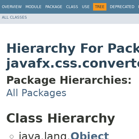
OVERVIEW
MODULE
PACKAGE
CLASS
USE
TREE
DEPRECATED
ALL CLASSES
Hierarchy For Pac
javafx.css.convert
Package Hierarchies:
All Packages
Class Hierarchy
java.lang.
Object